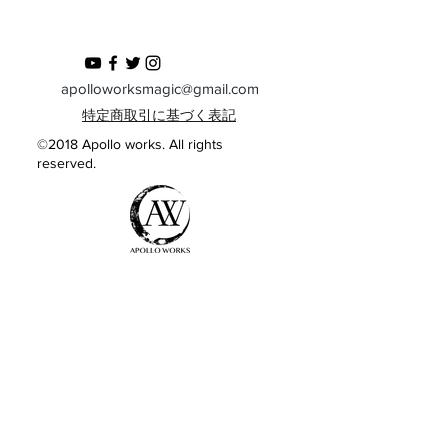
3年に一度開催される世界大会、FISM
のマニピュレーション部門で3位を獲
得したマジシャン、
岩根佑樹のレクチャーDVDです。
apolloworksmagic@gmail.com
10個のシークエンスに加え、基礎技法
特定商取引に基づく表記
やギミックの作り方まで詳しく解説さ
©2018 Apollo works. All rights
れています。
reserved.
​最先端のマニピュレーションを演技に
取り入れてください。
※この商品はDVDではありません。
​ URLとパスワードをメールにてお送
りします。
※ストリーミング商品のため、送料は
無料です。
​＜収録内容＞
Basic
・ball rolling ・ball vanish ・double