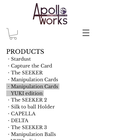
PRODUCTS
・Stardust
・Capture the Card
・The SEEKER
​・Manipulation Cards
・Manipulation Cards
YUKI
edition
・The SEEKER 2
・Silk to ball Holder
​・CAPELLA
・DELTA
・The SEEKER 3
・Manipulation Balls