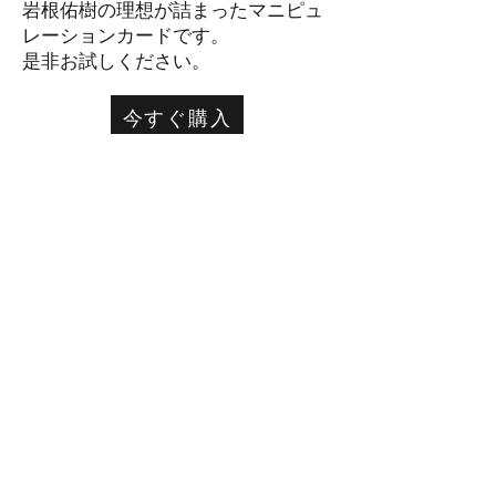
​岩根佑樹の理想が詰まったマニピュ
レーションカードです。
是非お試しください。
今すぐ購入
apolloworksmagic@gmail.com
特定商取引に基づく表記
©2018 Apollo works. All rights
reserved.